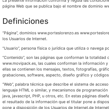
La presente información conforma y regula las condiciones
página Web que se publica bajo el nombre de dominio w
Definiciones
“Página”, dominios www.porteslorenzo.es www.porteslo
los Usuarios de Internet.
“Usuario”, persona física o jurídica que utiliza o navega po
“Contenido”, son las páginas que conforman la totalid
www.movipack.es, las cuales conforman la información y 
ellas se contienen los mensajes, textos, fotografías, gráfi
grabaciones, software, aspecto, diseño gráfico y códigos 
“Web”, palabra técnica que describe el sistema de acceso
lenguaje HTML o similar, y mecanismos de programación ta
java, javascript, PHP, u otros, etc. En estas páginas di
el resultado de la información que el titular pone a dispos
pone a disposición de los Usuarios de Internet.de Internet