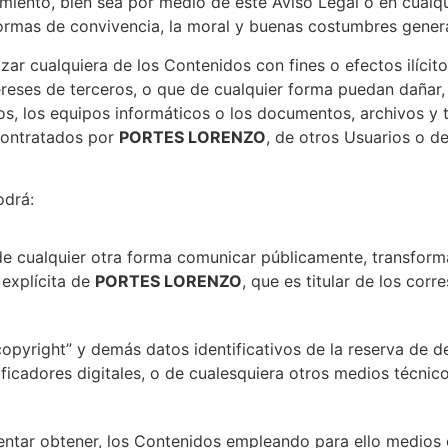
miento, bien sea por medio de este Aviso Legal o en cualqu
ormas de convivencia, la moral y buenas costumbres gene
zar cualquiera de los Contenidos con fines o efectos ilícito
tereses de terceros, o que de cualquier forma puedan dañar, i
dos, los equipos informáticos o los documentos, archivos y
contratados por
PORTES LORENZO
, de otros Usuarios o de
odrá:
o de cualquier otra forma comunicar públicamente, transform
 explícita de
PORTES LORENZO
, que es titular de los cor
“copyright” y demás datos identificativos de la reserva de
ntificadores digitales, o de cualesquiera otros medios técni
tentar obtener, los Contenidos empleando para ello medios 