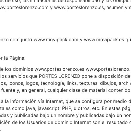
 de uso, las limitaciones de responsabilidad y las obligaci
ww.porteslorenzo.com y www.porteslorenzo.es, asumen y 
renzo.com junto www.movipack.com y www.movipack.es que
r la Página.
ad de los dominios www.porteslorenzo.es www.portesloren
los servicios que PORTES LORENZO pone a disposición de l
cos, iconos, logos, tecnología, links, texturas, dibujos, arc
fuente y, en general, cualquier clase de material contenido
 a la información vía Internet, que se configura por medio
les como java, javascript, PHP, u otros, etc. En estas pá
señadas y publicadas bajo un nombre y publicadas bajo un n
ición de los Usuarios de dominio Internet son el resultado d
.