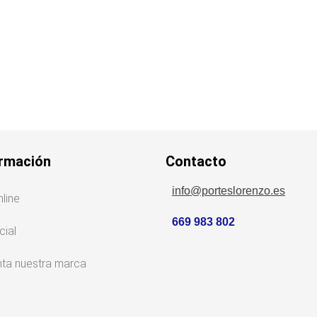
rmación
Contacto
info@porteslorenzo.es
nline
669 983 802
cial
ta nuestra marca